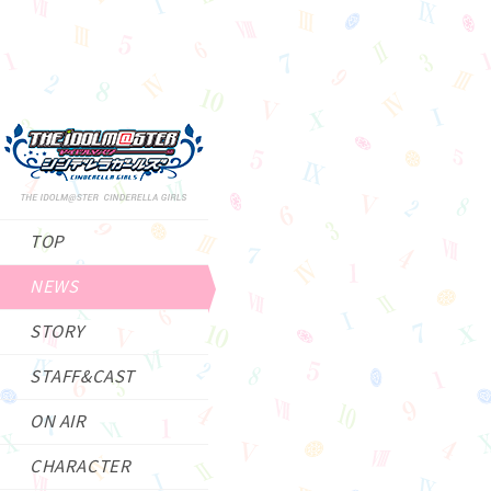
TOP
NEWS
STORY
STAFF&CAST
ON AIR
CHARACTER