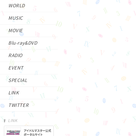
WORLD
MUSIC
MOVIE
Blu-ray&DVD
RADIO
EVENT
SPECIAL
LINK
TWITTER
LINK