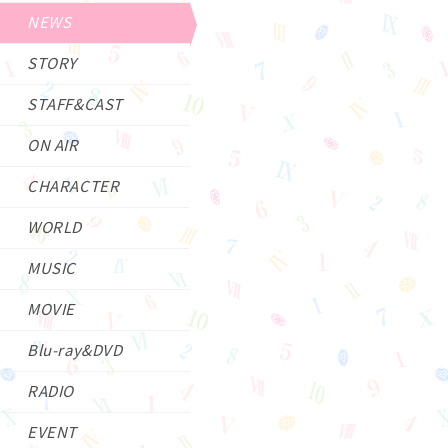
NEWS
STORY
STAFF&CAST
ON AIR
CHARACTER
WORLD
MUSIC
MOVIE
Blu-ray&DVD
RADIO
EVENT