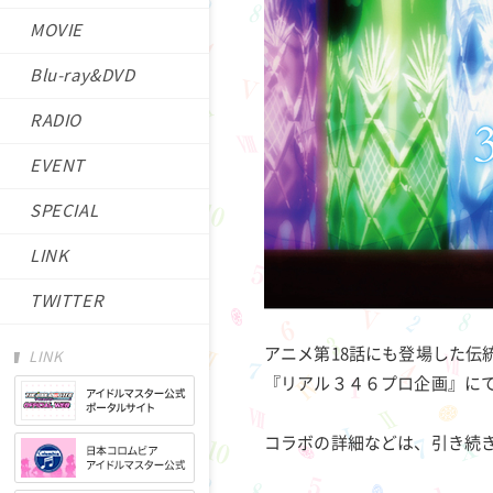
MOVIE
Blu-ray&DVD
RADIO
EVENT
SPECIAL
LINK
TWITTER
アニメ第18話にも登場した伝
LINK
『リアル３４６プロ企画』に
コラボの詳細などは、引き続