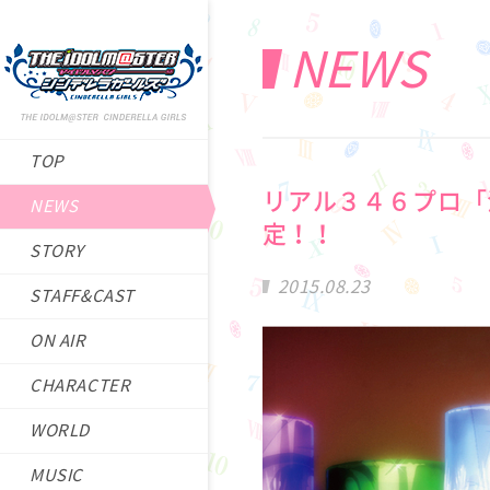
NEWS
TOP
リアル３４６プロ「
NEWS
定！！
STORY
2015.08.23
STAFF&CAST
ON AIR
CHARACTER
WORLD
MUSIC