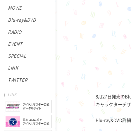
MOVIE
Blu-ray&DVD
RADIO
EVENT
SPECIAL
LINK
TWITTER
LINK
8月27日発売のB
キャラクターデ
Blu-ray&DVD詳