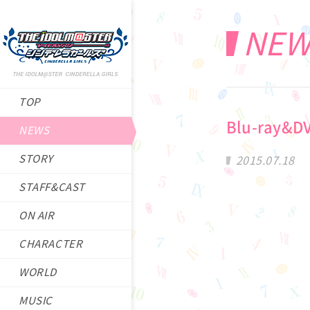
NEW
TOP
Blu-ra
NEWS
STORY
2015.07.18
STAFF&CAST
ON AIR
CHARACTER
WORLD
MUSIC