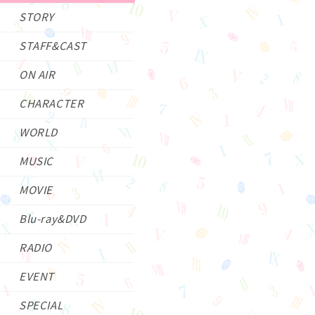
STORY
STAFF&CAST
ON AIR
CHARACTER
WORLD
MUSIC
MOVIE
Blu-ray&DVD
RADIO
EVENT
SPECIAL