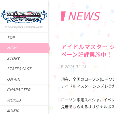
NEWS
TOP
アイドルマスター 
NEWS
ペーン好評実施中！
STORY
2015.02.18
STAFF&CAST
ON AIR
現在、全国のローソン(ローソ
アイドルマスター シンデレラ
CHARACTER
ローソン限定スペシャルイベン
WORLD
先着でもらえるオリジナルポ
MUSIC