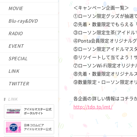
＜キャンペーン企画一覧＞
MOVIE
①ローソン限定グッズが抽選で
Blu-ray&DVD
②先着・数量限定でもらえる「
③ローソン限定生茶(アイドル
RADIO
④Ponta会員限定オリジナル
EVENT
⑤ローソン限定アイドルマスタ
⑥リツイートして当てよう！
SPECIAL
⑦ローソンWi-Fi限定オリジ
LINK
⑧先着・数量限定オリジナルス
⑨数量限定・ローソン限定オ
TWITTER
各企画の詳しい情報はコチラ
LINK
http://tdp.to/imt/